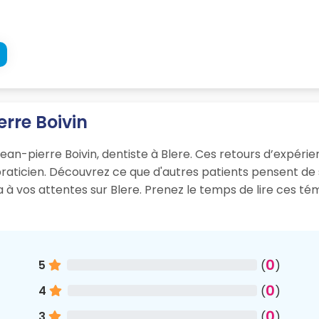
erre Boivin
ean-pierre Boivin, dentiste à Blere. Ces retours d’expérienc
 praticien. Découvrez ce que d'autres patients pensent d
ra à vos attentes sur Blere. Prenez le temps de lire ces t
0
5
(
)
0
4
(
)
0
3
(
)