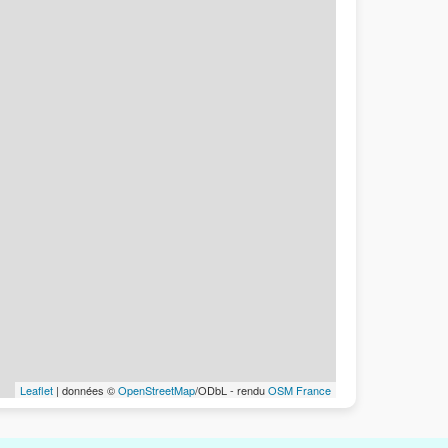
Leaflet
| données ©
OpenStreetMap
/ODbL - rendu
OSM France