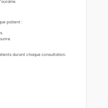
Touraine.
ue patient :
s.
urire.
 patients durant chaque consultation.