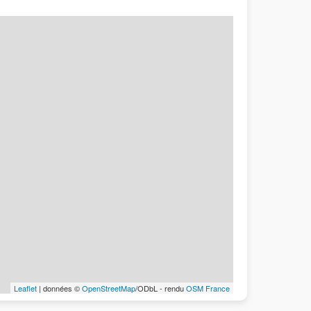
Leaflet
| données ©
OpenStreetMap
/ODbL - rendu
OSM France