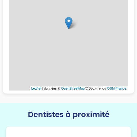
Leaflet
| données ©
OpenStreetMap
/ODbL - rendu
OSM France
Dentistes à proximité