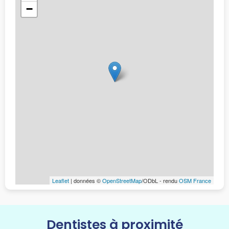
−
Leaflet
| données ©
OpenStreetMap
/ODbL - rendu
OSM France
Dentistes à proximité