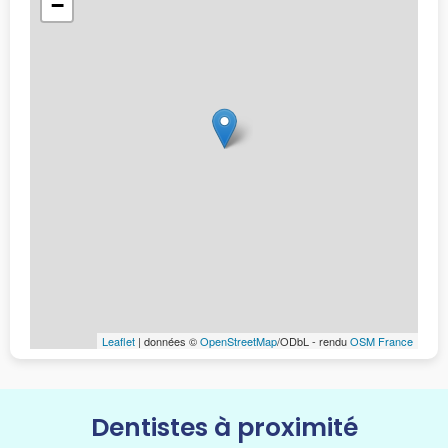
−
Leaflet
| données ©
OpenStreetMap
/ODbL - rendu
OSM France
Dentistes à proximité