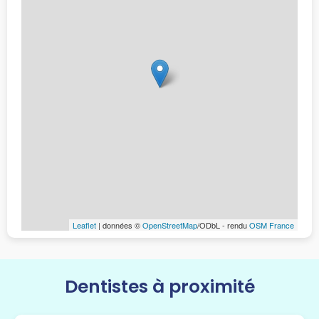
Leaflet
| données ©
OpenStreetMap
/ODbL - rendu
OSM France
Dentistes à proximité