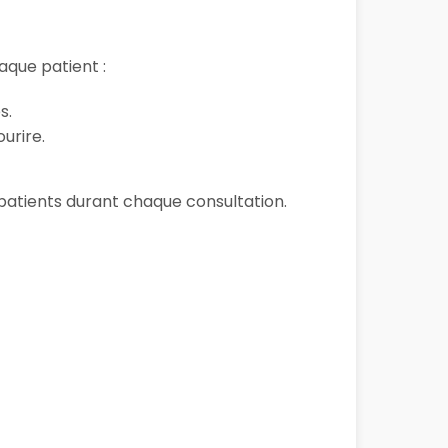
que patient :
s.
urire.
s patients durant chaque consultation.