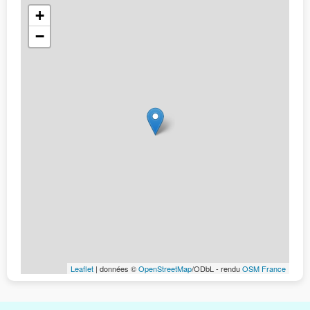
+
−
Leaflet
| données ©
OpenStreetMap
/ODbL - rendu
OSM France