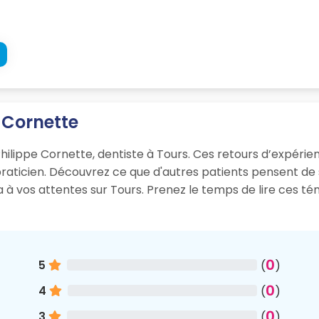
e Cornette
hilippe Cornette, dentiste à Tours. Ces retours d’expérience
 praticien. Découvrez ce que d'autres patients pensent d
ra à vos attentes sur Tours. Prenez le temps de lire ces t
0
5
(
)
0
4
(
)
0
3
(
)