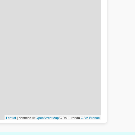
Leaflet
| données ©
OpenStreetMap
/ODbL - rendu
OSM France