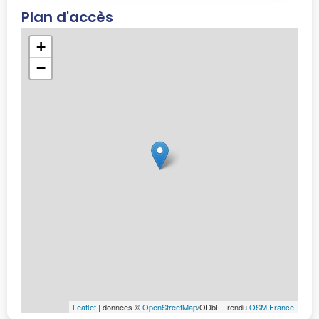
Plan d'accès
+
−
Leaflet
| données ©
OpenStreetMap
/ODbL - rendu
OSM France