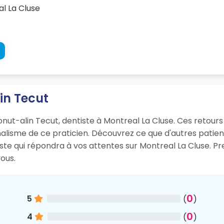
l La Cluse
lin Tecut
onut-alin Tecut, dentiste à Montreal La Cluse. Ces retours
onnalisme de ce praticien. Découvrez ce que d'autres pati
iste qui répondra à vos attentes sur Montreal La Cluse. P
ous.
0
5
(
)
0
4
(
)