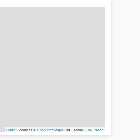
Leaflet
| données ©
OpenStreetMap
/ODbL - rendu
OSM France