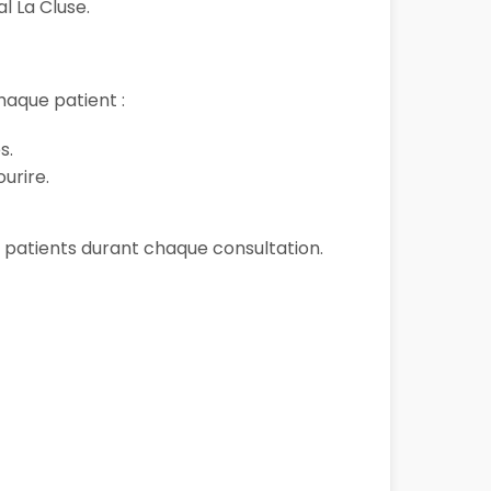
l La Cluse.
aque patient :
s.
urire.
es patients durant chaque consultation.