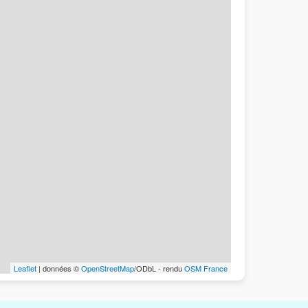
Leaflet
| données ©
OpenStreetMap
/ODbL - rendu
OSM France