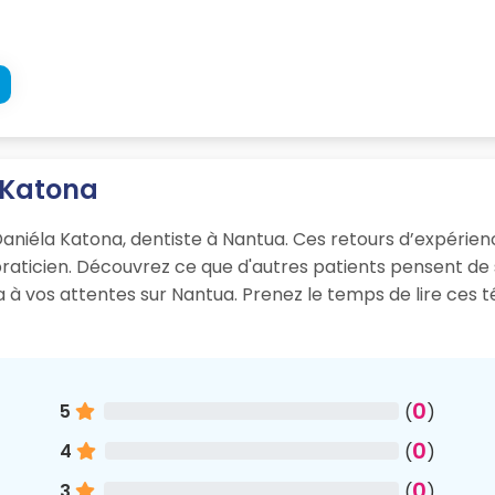
a Katona
aniéla Katona, dentiste à Nantua. Ces retours d’expérience 
 praticien. Découvrez ce que d'autres patients pensent d
ra à vos attentes sur Nantua. Prenez le temps de lire ces
0
5
(
)
0
4
(
)
0
3
(
)