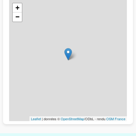
+
−
Leaflet
| données ©
OpenStreetMap
/ODbL - rendu
OSM France