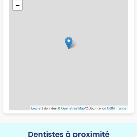
−
Leaflet
| données ©
OpenStreetMap
/ODbL - rendu
OSM France
Dentistes à proximité