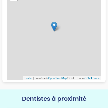
Leaflet
| données ©
OpenStreetMap
/ODbL - rendu
OSM France
Dentistes à proximité