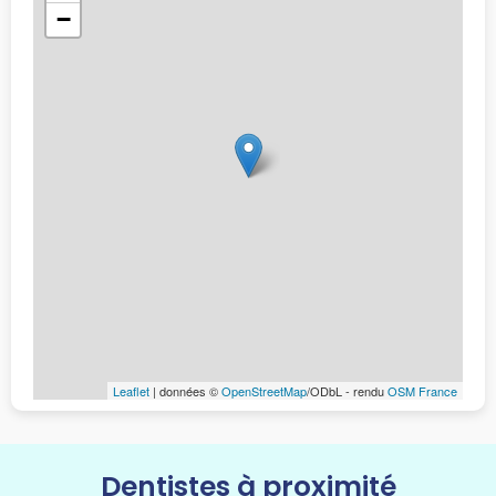
−
Leaflet
| données ©
OpenStreetMap
/ODbL - rendu
OSM France
Dentistes à proximité