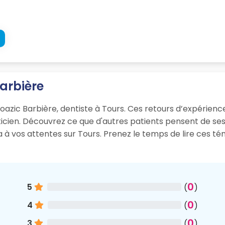
Barbière
oazic Barbière, dentiste à Tours. Ces retours d’expérience d
aticien. Découvrez ce que d'autres patients pensent de s
ra à vos attentes sur Tours. Prenez le temps de lire ces t
0
5
(
)
0
4
(
)
0
3
(
)