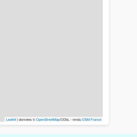
Leaflet
| données ©
OpenStreetMap
/ODbL - rendu
OSM France