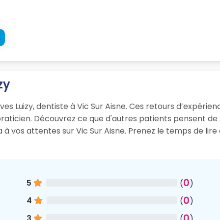
zy
es Luizy, dentiste à Vic Sur Aisne. Ces retours d’expérience
 praticien. Découvrez ce que d'autres patients pensent d
ra à vos attentes sur Vic Sur Aisne. Prenez le temps de li
0
5
(
)
0
4
(
)
0
3
(
)