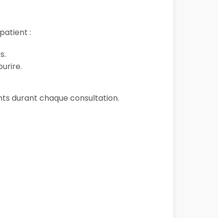
atient :
s.
urire.
ients durant chaque consultation.