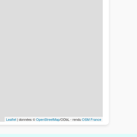
Leaflet
| données ©
OpenStreetMap
/ODbL - rendu
OSM France