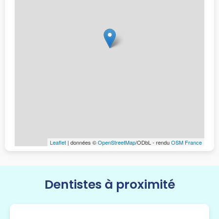
Leaflet
| données ©
OpenStreetMap
/ODbL - rendu
OSM France
Dentistes à proximité