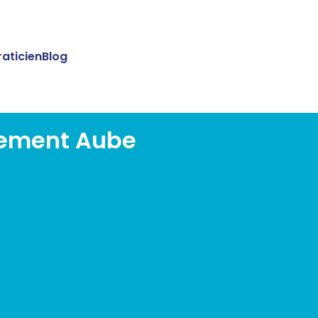
raticien
Blog
tement Aube