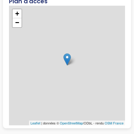
Plan d'accès
+
−
Leaflet
| données ©
OpenStreetMap
/ODbL - rendu
OSM France