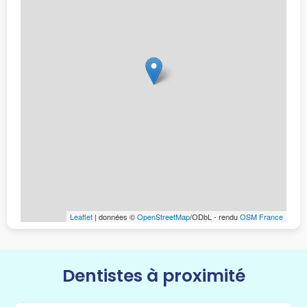
Leaflet
| données ©
OpenStreetMap
/ODbL - rendu
OSM France
Dentistes à proximité